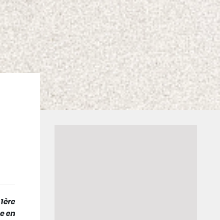
1ère
e en