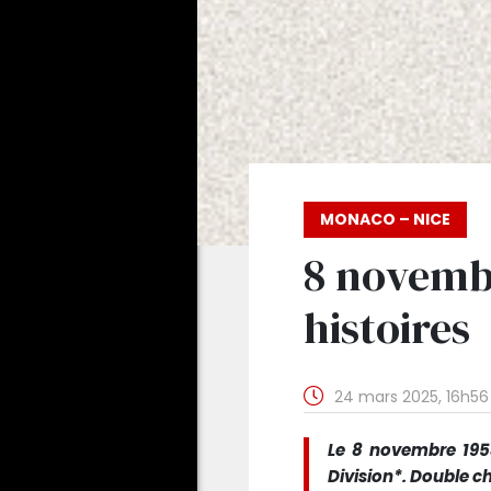
MONACO – NICE
8 novembre
histoires
24 mars 2025, 16h56
Le 8 novembre 1953
Division*. Double 