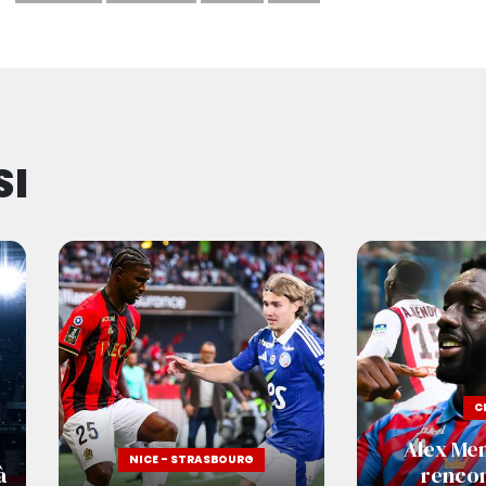
SI
C
Alex Mend
NICE - STRASBOURG
à
rencon