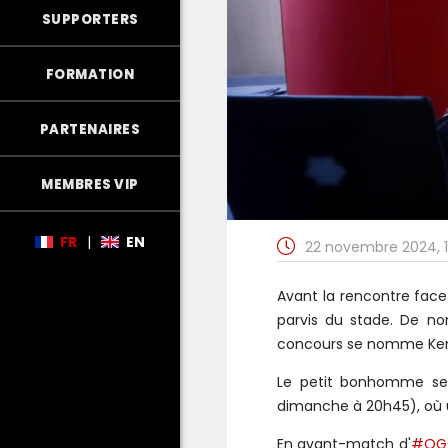
SUPPORTERS
FORMATION
PARTENAIRES
MEMBRES VIP
FR
|
EN
22 novembre 2024, 
Avant la rencontre face 
parvis du stade. De no
concours se nomme Ke
Le petit bonhomme ser
dimanche à 20h45), où un
En avant-match d'
#OG