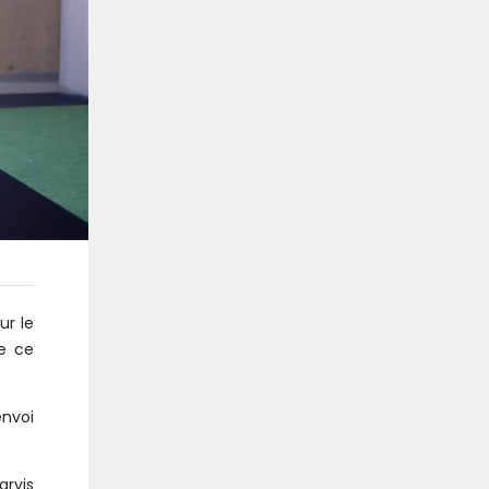
ur le
de ce
nvoi
arvis