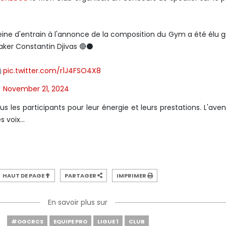
leine d'entrain à l'annonce de la composition du Gym a été élu 
ker Constantin Djivas 🔴⚫️

pic.twitter.com/r1J4FSO4X8
)
November 21, 2024
us les participants pour leur énergie et leurs prestations. L'aven
voix...
HAUT DE PAGE
PARTAGER
IMPRIMER
En savoir plus sur
#OGCRCS
EQUIPE PRO
LIGUE 1
CLUB