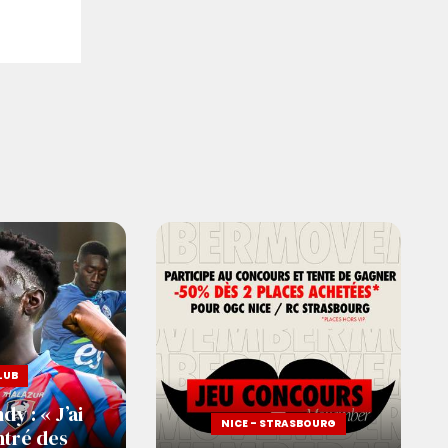
LUB
y : « J’ai
NICE - STRASBOURG
tré des