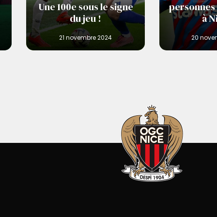
Une 100e sous le signe
personnes 
du jeu !
à N