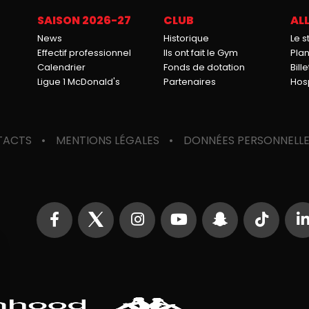
SAISON 2026-27
CLUB
ALL
News
Historique
Le 
Effectif professionnel
Ils ont fait le Gym
Pla
Calendrier
Fonds de dotation
Bille
Ligue 1 McDonald's
Partenaires
Hosp
TACTS
MENTIONS LÉGALES
DONNÉES PERSONNELL