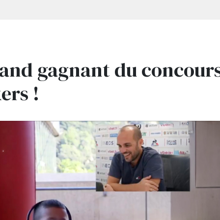
rand gagnant du concour
ers !