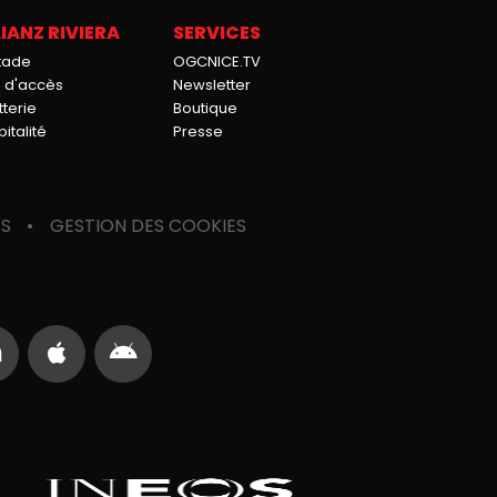
IANZ RIVIERA
SERVICES
stade
OGCNICE.TV
n d'accès
Newsletter
tterie
Boutique
italité
Presse
ES
GESTION DES COOKIES