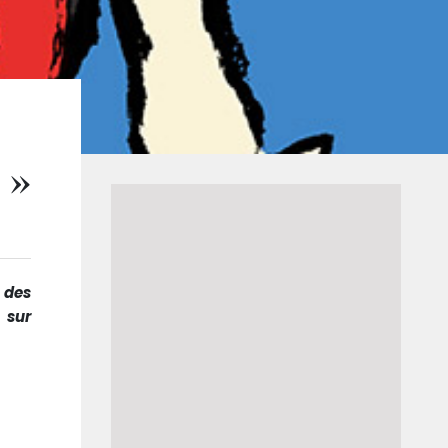
 »
 des
 sur