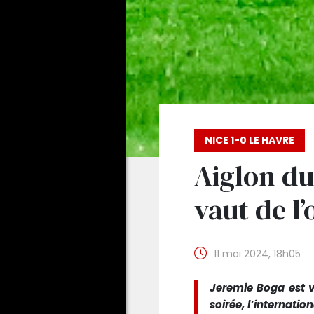
NICE 1-0 LE HAVRE
Aiglon du
vaut de l’
11 mai 2024, 18h05
Jeremie Boga est vo
soirée, l’internatio