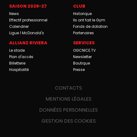
SAISON 2026-27
CLUB
News
Historique
Effectif professionnel
Ils ont fait le Gym
Calendrier
Fonds de dotation
Ligue 1 McDonald's
Partenaires
ALLIANZ RIVIERA
SERVICES
Le stade
OGCNICE.TV
Plan d'accès
Newsletter
Billetterie
Boutique
Hospitalité
Presse
CONTACTS
MENTIONS LÉGALES
DONNÉES PERSONNELLES
GESTION DES COOKIES