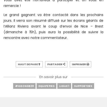
Vous avez été nombreux à participer et on vous en
remercie !
Le grand gagnant va être contacté dans les prochains
jours. Il verra son résumé diffusé sur les écrans géants de
l’Allianz Riviera avant le coup d’envoi de Nice – Brest
(dimanche à 15h), puis aura la possibilité de suivre la
rencontre avec notre commentateur.
HAUT DE PAGE
PARTAGER
IMPRIMER
En savoir plus sur
#OGCNSB29
EQUIPE PRO
LIGUE 1
SUPPORTERS