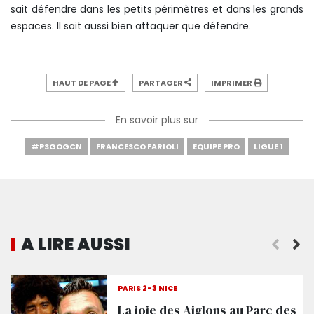
sait défendre dans les petits périmètres et dans les grands
espaces. Il sait aussi bien attaquer que défendre.
HAUT DE PAGE
PARTAGER
IMPRIMER
En savoir plus sur
#PSGOGCN
FRANCESCO FARIOLI
EQUIPE PRO
LIGUE 1
A LIRE AUSSI
2 places à gagner pour le match retour face au P
PARIS 2-3 NICE
La joie des Aiglons au Parc des