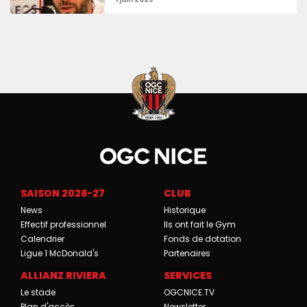
SAISON 2026-27
CLUB
News
Historique
Effectif professionnel
Ils ont fait le Gym
Calendrier
Fonds de dotation
Ligue 1 McDonald's
Partenaires
ALLIANZ RIVIERA
SERVICES
Le stade
OGCNICE.TV
Plan d'accès
Newsletter