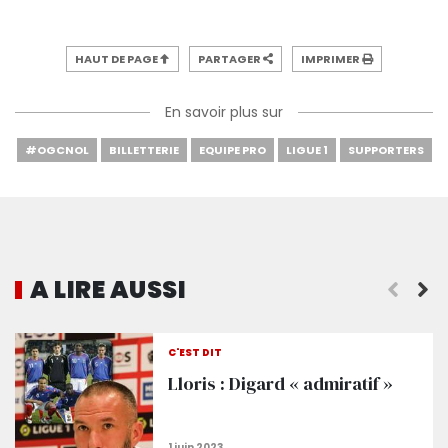
HAUT DE PAGE
PARTAGER
IMPRIMER
En savoir plus sur
#OGCNOL
BILLETTERIE
EQUIPE PRO
LIGUE 1
SUPPORTERS
A LIRE AUSSI
Les dates des deux dernières journées de Ligue 1
C'EST DIT
Lloris : Digard « admiratif »