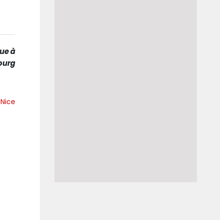
que à
ourg
Nice