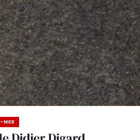
- NICE
de Didier Digard