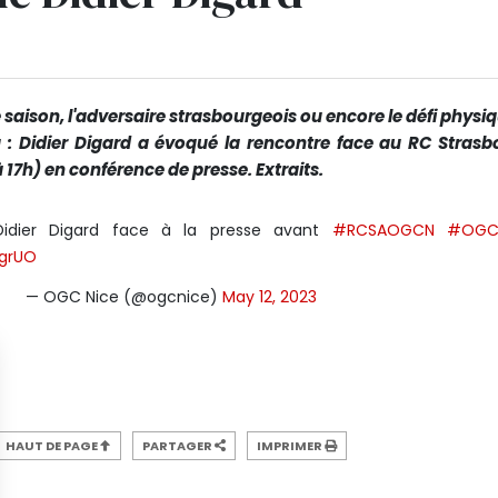
 de saison, l'adversaire strasbourgeois ou encore le défi physi
u : Didier Digard a évoqué la rencontre face au RC Strasb
 17h) en conférence de presse. Extraits.
Didier Digard face à la presse avant
#RCSAOGCN
#OGC
ggrUO
— OGC Nice (@ogcnice)
May 12, 2023
HAUT DE PAGE
PARTAGER
IMPRIMER