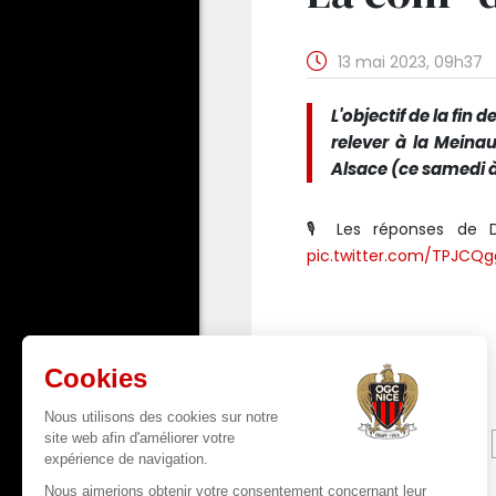
13 mai 2023, 09h37
L'objectif de la fin
relever à la Meina
Alsace (ce samedi à
🎙️ Les réponses de 
pic.twitter.com/TPJCQ