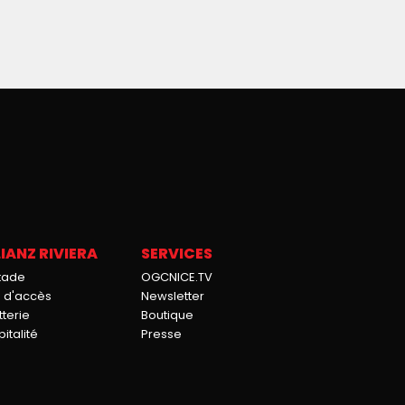
IANZ RIVIERA
SERVICES
stade
OGCNICE.TV
n d'accès
Newsletter
tterie
Boutique
italité
Presse