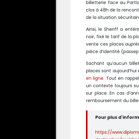
billetterie face au Par
clos à 48h de la rencont
de la situation sécuritair
Ainsi, le Sheriff a enté
noir, fixé le tarif de 
vente ces places auprè
pièce d’identité (passep
Sachant qu’aucun bille
places sont aujourd’hui 
en ligne
. Tout en rapp
un contexte toujours sus
sur place. En cas d’an
remboursement du bille
Pour plus d'infor
https://www.diploma