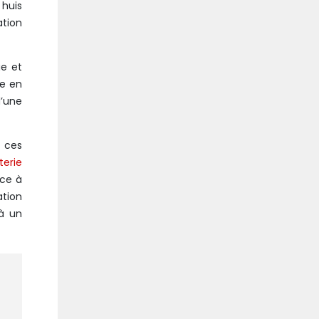
 huis
ation
ge et
re en
d’une
e ces
tterie
ce à
ation
 à un