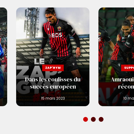
ZAP'GYM
SUPP
Dans les coulisses du
Amraoui 
succès européen
réco