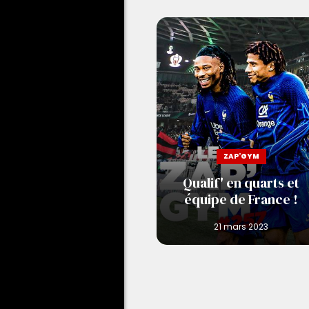
iff 0-1 Nice
ZAP'GYM
Qualif' en quarts et
équipe de France !