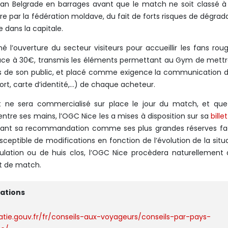
tizan Belgrade en barrages avant que le match ne soit classé à
re par la fédération moldave, du fait de forts risques de dégrad
e dans la capitale.
riné l’ouverture du secteur visiteurs pour accueillir les fans rou
la place à 30€, transmis les éléments permettant au Gym de mett
s de son public, et placé comme exigence la communication 
ort, carte d’identité,…) de chaque acheteur.
t ne sera commercialisé sur place le jour du match, et qu
entre ses mains, l’OGC Nice les a mises à disposition sur sa
bille
elant sa recommandation comme ses plus grandes réserves fa
ceptible de modifications en fonction de l’évolution de la situ
nulation ou de huis clos, l’OGC Nice procèdera naturellement
t de match.
mations
tie.gouv.fr/fr/conseils-aux-voyageurs/conseils-par-pays-