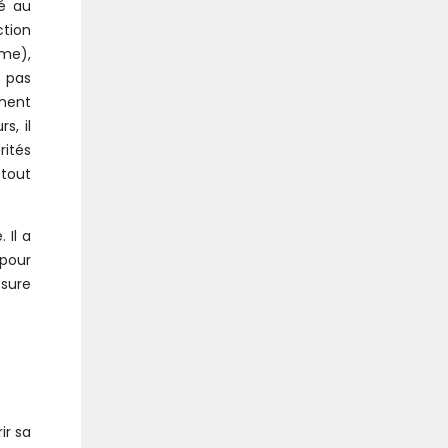
té au
tion
sme),
 pas
ment
s, il
rités
tout
 Il a
 pour
esure
ir sa