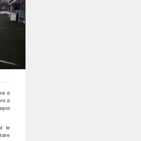
nir à
ent à
aspol
ut le
aire