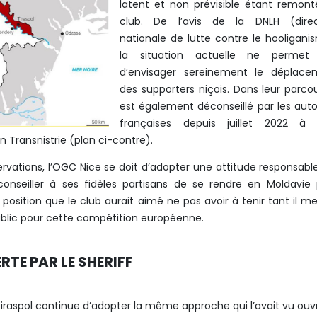
latent et non prévisible étant remon
club. De l’avis de la DNLH (direc
nationale de lutte contre le hooligani
la situation actuelle ne permet
d’envisager sereinement le déplace
des supporters niçois. Dans leur parcour
est également déconseillé par les auto
françaises depuis juillet 2022 à 
 Transnistrie (plan ci-contre).
rvations, l’OGC Nice se doit d’adopter une attitude responsable.
conseiller à ses fidèles partisans de se rendre en Moldavie
e position que le club aurait aimé ne pas avoir à tenir tant il m
blic pour cette compétition européenne.
RTE PAR LE SHERIFF
 Tiraspol continue d’adopter la même approche qui l’avait vu ouvr