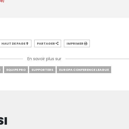
ie/
HAUT DE PAGE
PARTAGER
IMPRIMER
En savoir plus sur
N
EQUIPE PRO
SUPPORTERS
EUROPA CONFERENCE LEAGUE
SI