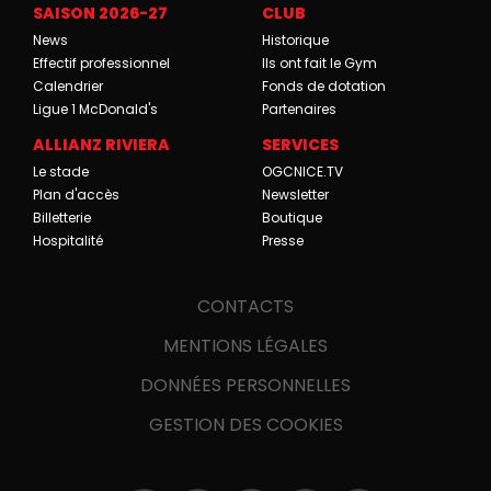
SAISON 2026-27
CLUB
News
Historique
Effectif professionnel
Ils ont fait le Gym
Calendrier
Fonds de dotation
Ligue 1 McDonald's
Partenaires
ALLIANZ RIVIERA
SERVICES
Le stade
OGCNICE.TV
Plan d'accès
Newsletter
Billetterie
Boutique
Hospitalité
Presse
CONTACTS
MENTIONS LÉGALES
DONNÉES PERSONNELLES
GESTION DES COOKIES