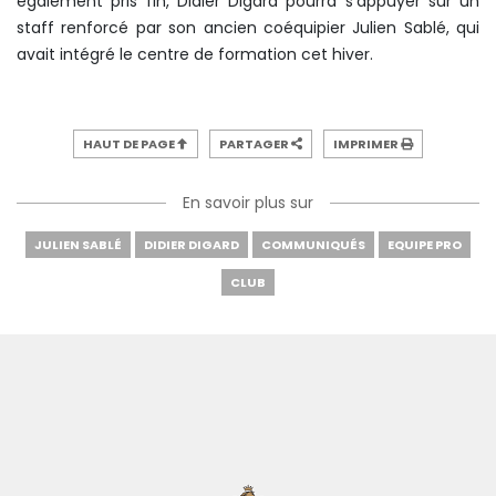
également pris fin, Didier Digard pourra s’appuyer sur un
staff renforcé par son ancien coéquipier Julien Sablé, qui
avait intégré le centre de formation cet hiver.
HAUT DE PAGE
PARTAGER
IMPRIMER
En savoir plus sur
JULIEN SABLÉ
DIDIER DIGARD
COMMUNIQUÉS
EQUIPE PRO
CLUB