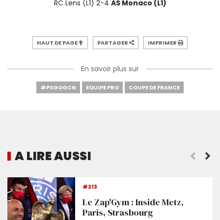
RC Lens (L1) 2-4
AS Monaco (L1)
HAUT DE PAGE
PARTAGER
IMPRIMER
En savoir plus sur
#PSGOGCN
EQUIPE PRO
COUPE DE FRANCE
A LIRE AUSSI
Galtier : « Une réelle performance »
#213
Le Zap'Gym : Inside Metz,
Paris, Strasbourg