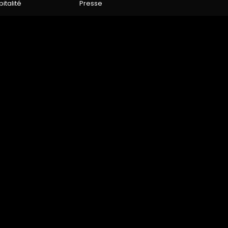
italité
Presse
ES
GESTION DES COOKIES