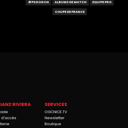
#PSGOGCN
ALBUMS DE MATCH
EQUIPE PRO
COUPE DE FRANCE
IANZ RIVIERA
SERVICES
stade
OGCNICE.TV
n d'accès
Newsletter
tterie
Boutique