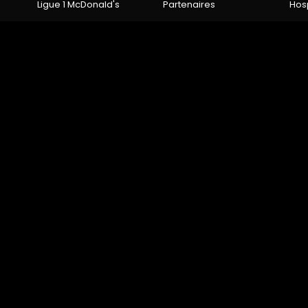
Ligue 1 McDonald's
Partenaires
Hosp
TACTS
MENTIONS LÉGALES
DONNÉES PERSONNELL