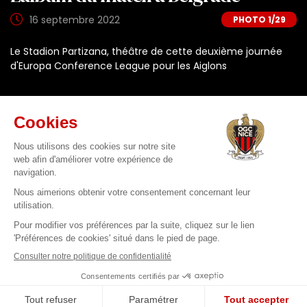
16 septembre 2022
1
/29
Le Stadion Partizana, théâtre de cette deuxième journée
d'Europa Conference League pour les Aiglons
J-M. P. & Icon Sport
PARTAGER
En savoir plus sur
#FKPOGCN
ALBUMS DE MATCH
EQUIPE PRO
EUROPA CONFERENCE LEAGUE