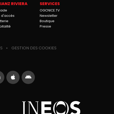
IANZ RIVIERA
SERVICES
stade
OGCNICE.TV
n d'accès
Newsletter
tterie
Boutique
italité
Presse
ES
GESTION DES COOKIES