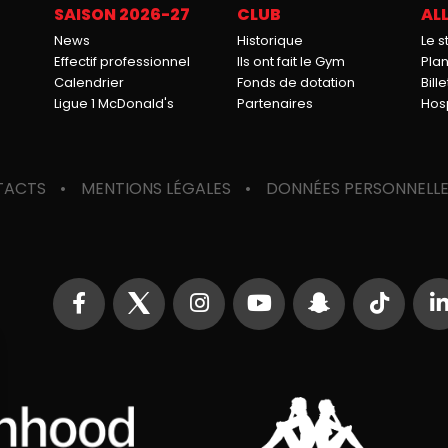
SAISON 2026-27
CLUB
ALL
News
Historique
Le 
Effectif professionnel
Ils ont fait le Gym
Pla
Calendrier
Fonds de dotation
Bille
Ligue 1 McDonald's
Partenaires
Hosp
TACTS
MENTIONS LÉGALES
DONNÉES PERSONNELL