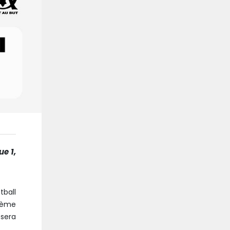
e 1,
tball
75ème
 sera