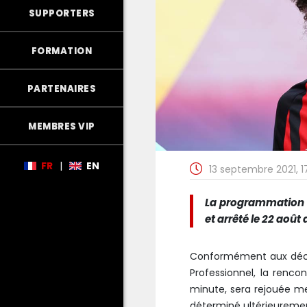
SUPPORTERS
FORMATION
PARTENAIRES
MEMBRES VIP
FR
|
EN
13 septembre 2021, 
La programmation d
et arrêté le 22 août 
Conformément aux décisi
Professionnel, la renco
minute, sera rejouée mer
déterminé ultérieureme